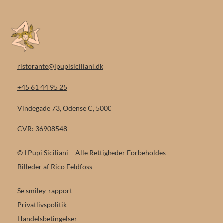
ristorante@ipupisiciliani.dk
+45 61 44 95 25
Vindegade 73, Odense C, 5000
CVR: 36908548
© I Pupi Siciliani – Alle Rettigheder Forbeholdes
Billeder af
Rico Feldfoss
Se smiley-rapport
Privatlivspolitik
Handelsbetingelser