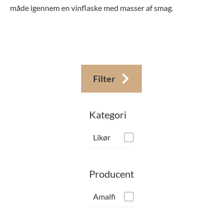
måde igennem en vinflaske med masser af smag.
Filter
Kategori
Kategori
Likør
Producent
Producent
Amalfi